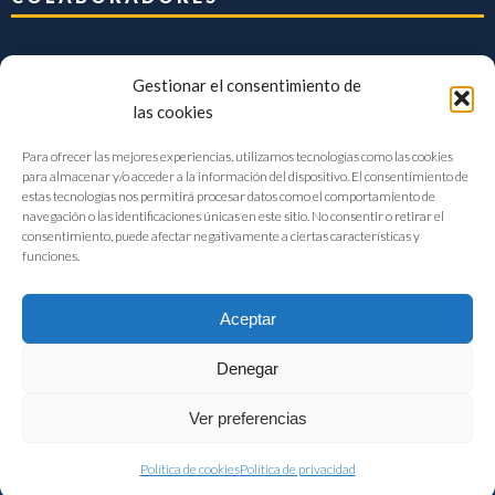
Gestionar el consentimiento de
las cookies
Para ofrecer las mejores experiencias, utilizamos tecnologías como las cookies
para almacenar y/o acceder a la información del dispositivo. El consentimiento de
estas tecnologías nos permitirá procesar datos como el comportamiento de
navegación o las identificaciones únicas en este sitio. No consentir o retirar el
consentimiento, puede afectar negativamente a ciertas características y
funciones.
Aceptar
Denegar
FIAB Federación Española de Industrias de la Alimentación y Bebidas
Ver preferencias
©2017 |
Aviso Legal
|
Privacidad
|
Política de cookies
Política de cookies
Política de privacidad