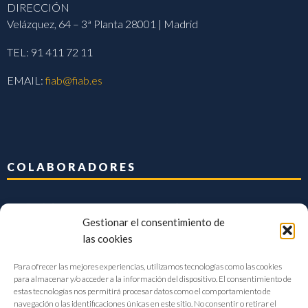
DIRECCIÓN
Velázquez, 64 – 3ª Planta 28001 | Madrid
TEL: 91 411 72 11
EMAIL:
fiab@fiab.es
COLABORADORES
Gestionar el consentimiento de
las cookies
Para ofrecer las mejores experiencias, utilizamos tecnologías como las cookies
para almacenar y/o acceder a la información del dispositivo. El consentimiento de
estas tecnologías nos permitirá procesar datos como el comportamiento de
navegación o las identificaciones únicas en este sitio. No consentir o retirar el