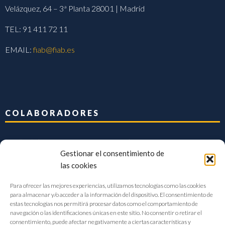
Velázquez, 64 – 3ª Planta 28001 | Madrid
TEL: 91 411 72 11
EMAIL:
fiab@fiab.es
COLABORADORES
Gestionar el consentimiento de
las cookies
Para ofrecer las mejores experiencias, utilizamos tecnologías como las cookies
para almacenar y/o acceder a la información del dispositivo. El consentimiento de
estas tecnologías nos permitirá procesar datos como el comportamiento de
navegación o las identificaciones únicas en este sitio. No consentir o retirar el
consentimiento, puede afectar negativamente a ciertas características y