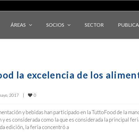
ÁREAS
SOCIOS
SECTOR
PUBLIC
od la excelencia de los alimen
0
ayo, 2017    
|
mentación y bebidas han participado en la TuttoFood de la man
án y es considerada como la que es considerada la principal feri
a edición, la feria concentró a