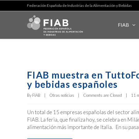
Federación Española de Industrias de la Alimentación y Bebidas
FIAB
FIAB muestra en TuttoFo
y bebidas españoles
By 
FIAB
|
Otras noticias
|
Comments are Closed
|
11 m
Un total de 15 empresas españolas del sector ali
FIAB. La feria, que finaliza hoy, se celebra en Mil
alimentación más importante de Italia. En su pasad