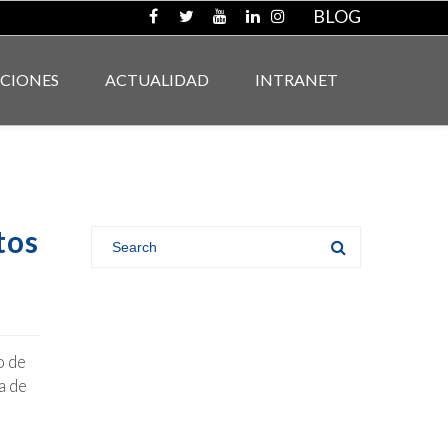
BLOG
ACIONES
ACTUALIDAD
INTRANET
tos
o de
a de