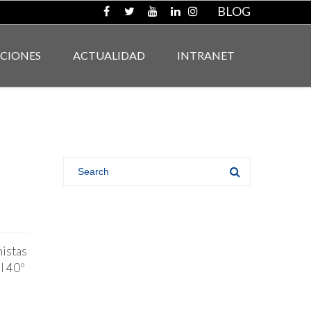
BLOG
ACIONES
ACTUALIDAD
INTRANET
nistas
l 40º