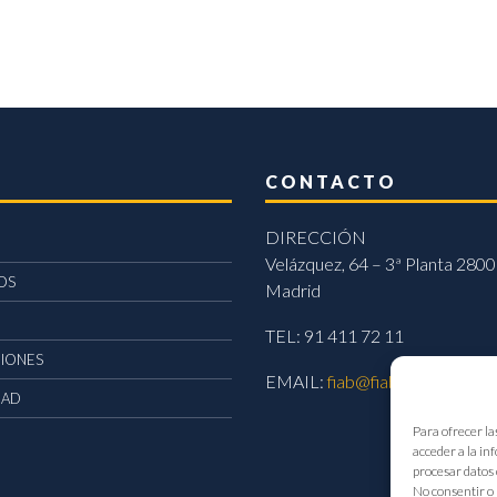
CONTACTO
DIRECCIÓN
Velázquez, 64 – 3ª Planta 2800
OS
Madrid
TEL: 91 411 72 11
CIONES
EMAIL:
fiab@fiab.es
DAD
Para ofrecer la
acceder a la in
procesar datos 
No consentir o 