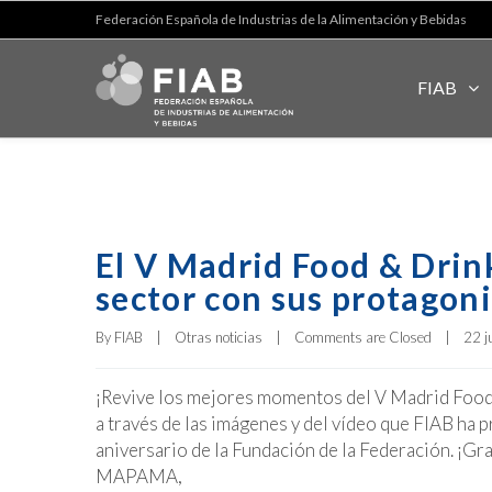
Federación Española de Industrias de la Alimentación y Bebidas
FIAB
El V Madrid Food & Drin
sector con sus protagoni
By 
FIAB
|
Otras noticias
|
Comments are Closed
|
22 j
¡Revive los mejores momentos del V Madrid Food
a través de las imágenes y del vídeo que FIAB ha
aniversario de la Fundación de la Federación. ¡Gr
MAPAMA,