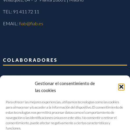
TEL: 91 411 72 11
EMAIL:
fiab@fiab.es
COLABORADORES
Gestionar el consentimiento de
las cookies
Para ofrecer las mejores experiencias, utilizamos tecnologías como las cookies
para almacenar y/o acceder a la información del dispositivo. El consentimiento de
estas tecnologías nos permitirá procesar datos como el comportamiento de
navegación o las identificaciones únicas en este sitio. No consentir o retirar el
consentimiento, puede afectar negativamente a ciertas características y
funciones.