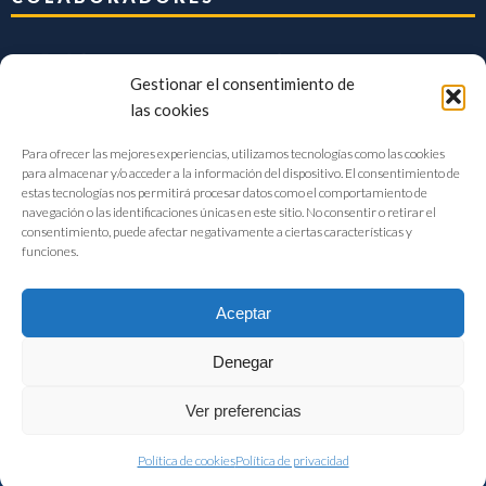
Gestionar el consentimiento de
las cookies
Para ofrecer las mejores experiencias, utilizamos tecnologías como las cookies
para almacenar y/o acceder a la información del dispositivo. El consentimiento de
estas tecnologías nos permitirá procesar datos como el comportamiento de
navegación o las identificaciones únicas en este sitio. No consentir o retirar el
consentimiento, puede afectar negativamente a ciertas características y
funciones.
Aceptar
Denegar
FIAB Federación Española de Industrias de la Alimentación y Bebidas
Ver preferencias
©2017 |
Aviso Legal
|
Privacidad
|
Política de cookies
Política de cookies
Política de privacidad