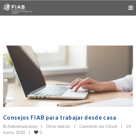
Consejos FIAB para trabajar desde casa
By 
fiabcomunicacion
|
Otras noticias
|
Comments are Closed
|
24 
0
marzo, 2020    
|