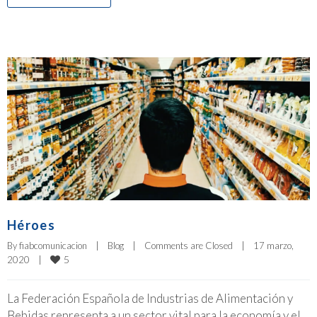
Héroes
By 
fiabcomunicacion
|
Blog
|
Comments are Closed
|
17 marzo, 
5
2020    
|
La Federación Española de Industrias de Alimentación y
Bebidas representa a un sector vital para la economía y el