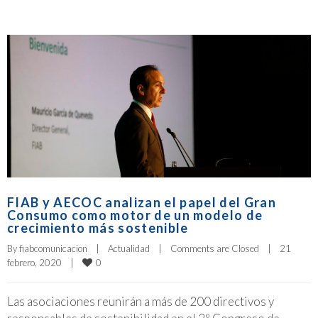
FIAB y AECOC analizan el papel del Gran
Consumo como motor de un modelo de
crecimiento más sostenible
By 
fiabcomunicacion
|
Actualidad
|
Comments are Closed
|
21 
0
febrero, 2020    
|
Las asociaciones reunirán a más de 200 directivos y