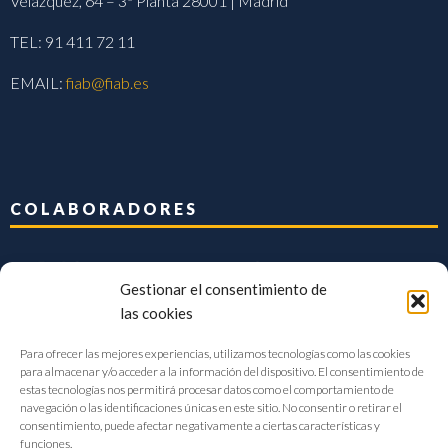
Velázquez, 64 – 3ª Planta 28001 | Madrid
TEL: 91 411 72 11
EMAIL:
fiab@fiab.es
COLABORADORES
Gestionar el consentimiento de
las cookies
Para ofrecer las mejores experiencias, utilizamos tecnologías como las cookies
para almacenar y/o acceder a la información del dispositivo. El consentimiento de
estas tecnologías nos permitirá procesar datos como el comportamiento de
navegación o las identificaciones únicas en este sitio. No consentir o retirar el
consentimiento, puede afectar negativamente a ciertas características y
funciones.