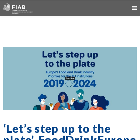
‘Let’s step up to the
plate’, FoodDrinkEurope