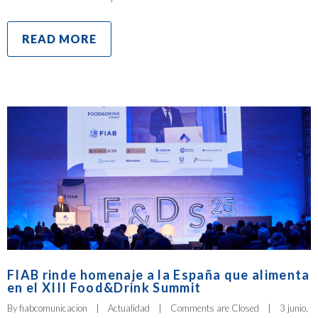
READ MORE
FIAB rinde homenaje a la España que alimenta
en el XIII Food&Drink Summit
By 
fiabcomunicacion
|
Actualidad
|
Comments are Closed
|
3 junio, 