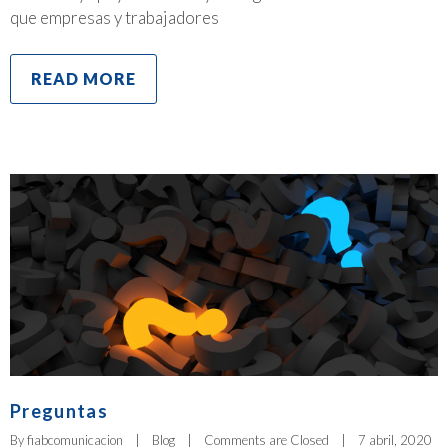
que empresas y trabajadores
READ MORE
Preguntas
By 
fiabcomunicacion
|
Blog
|
Comments are Closed
|
7 abril, 2020    