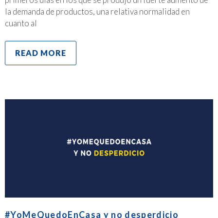
la demanda de productos, una relativa normalidad en
cuanto al
READ MORE
#YoMeQuedoEnCasa y no desperdicio