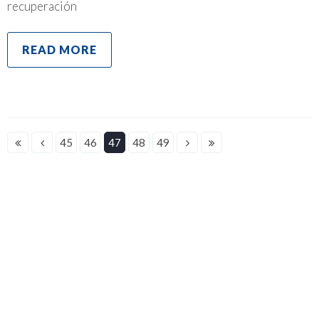
recuperación
READ MORE
45
46
47
48
49