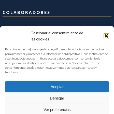
COLABORADORES
Gestionar el consentimiento de
las cookies
Para ofrecer las mejores experiencias, utilizamos tecnologías como las cookies
para almacenar y/o acceder a la información del dispositivo. El consentimiento de
estas tecnologías nos permitirá procesar datos como el comportamiento de
navegación o las identificaciones únicas en este sitio. No consentir o retirar el
consentimiento, puede afectar negativamente a ciertas características y
funciones.
Aceptar
Denegar
FIAB Federación Española de Industrias de la Alimentación y Bebidas
Ver preferencias