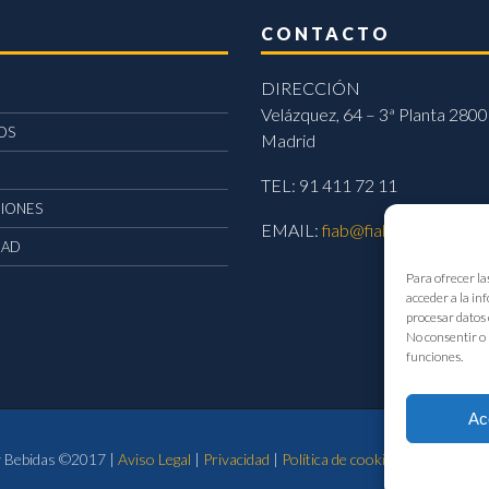
CONTACTO
DIRECCIÓN
Velázquez, 64 – 3ª Planta 2800
OS
Madrid
TEL: 91 411 72 11
CIONES
EMAIL:
fiab@fiab.es
DAD
Para ofrecer la
acceder a la in
procesar datos 
No consentir o 
funciones.
Ac
 y Bebidas ©2017 |
Aviso Legal
|
Privacidad
|
Política de cookies