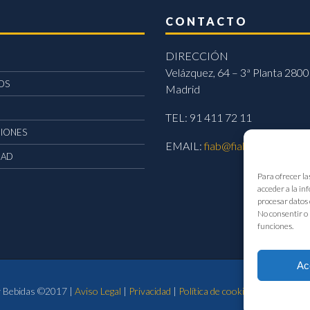
CONTACTO
DIRECCIÓN
Velázquez, 64 – 3ª Planta 2800
OS
Madrid
TEL: 91 411 72 11
CIONES
EMAIL:
fiab@fiab.es
DAD
Para ofrecer la
acceder a la in
procesar datos 
No consentir o 
funciones.
Ac
 y Bebidas ©2017 |
Aviso Legal
|
Privacidad
|
Política de cookies