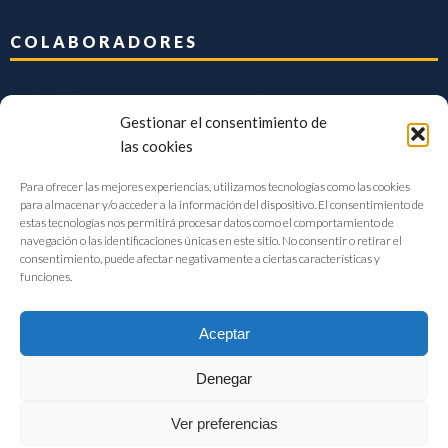
COLABORADORES
Gestionar el consentimiento de
las cookies
Para ofrecer las mejores experiencias, utilizamos tecnologías como las cookies
para almacenar y/o acceder a la información del dispositivo. El consentimiento de
estas tecnologías nos permitirá procesar datos como el comportamiento de
navegación o las identificaciones únicas en este sitio. No consentir o retirar el
consentimiento, puede afectar negativamente a ciertas características y
funciones.
Aceptar
Denegar
FIAB Federación Española de Industrias de la Alimentación y Bebidas
Ver preferencias