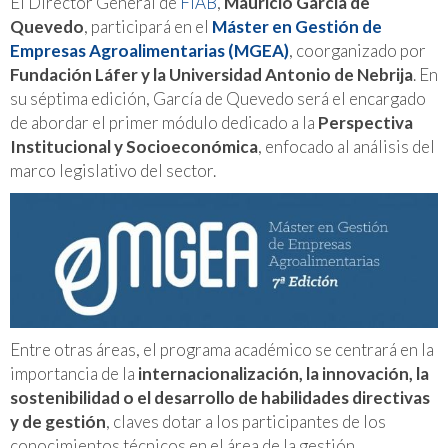
El Director General de
FIAB
,
Mauricio García de
Quevedo
, participará en el
Máster en Gestión de
Empresas Agroalimentarias (MGEA)
, coorganizado por
Fundación Láfer y la Universidad Antonio de Nebrija
. En
su séptima edición, García de Quevedo será el encargado
de abordar el primer módulo dedicado a la
Perspectiva
Institucional y Socioeconómica
, enfocado al análisis del
marco legislativo del sector.
Entre otras áreas, el programa académico se centrará en la
importancia de la
internacionalización, la innovación, la
sostenibilidad o el desarrollo de habilidades directivas
y de gestión
, claves dotar a los participantes de los
conocimientos técnicos en el área de la gestión