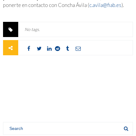
ponerte en contacto con Concha Ávila (
c.avila@fiab.es
).
No tags.