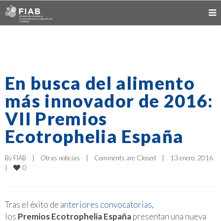
En busca del alimento
más innovador de 2016:
VII Premios
Ecotrophelia España
By 
FIAB
|
Otras noticias
|
Comments are Closed
|
13 enero, 2016    
0
|
Tras el éxito de
anteriores convocatorias
,
los
Premios Ecotrophelia España
presentan una nueva