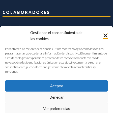
COLABORADORES
Gestionar el consentimiento de
las cookies
Para ofrecer las mejores experiencias, utilizamos tecnologías como las cookies
para almacenar y/o acceder a la información del dispositivo. El consentimiento de
estas tecnologías nos permitirá procesar datos como el comportamiento de
navegación o las identificaciones únicas en este sitio. No consentir o retirar el
consentimiento, puede afectar negativamente a ciertas características y
funciones.
Aceptar
Denegar
FIAB Federación Española de Industrias de la Alimentación y Bebidas
Ver preferencias