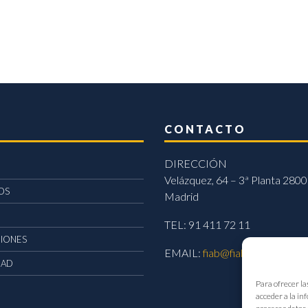
CONTACTO
DIRECCIÓN
Velázquez, 64 – 3ª Planta 2800
OS
Madrid
TEL: 91 411 72 11
CIONES
EMAIL:
fiab@fiab.es
DAD
Para ofrecer la
acceder a la in