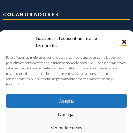
COLABORADORES
Gestionar el consentimiento de
las cookies
Para ofrecer las mejores experiencias, utilizamos tecnologías como las cookies
para almacenar y/o acceder a la información del dispositivo. El consentimiento de
estas tecnologías nos permitirá procesar datos como el comportamiento de
navegación o las identificaciones únicas en este sitio. No consentir o retirar el
consentimiento, puede afectar negativamente a ciertas características y
funciones.
Aceptar
Denegar
FIAB Federación Española de Industrias de la Alimentación y Bebidas
Ver preferencias