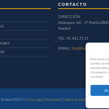
CONTACTO
DIRECCIÓN
Velázquez, 64 – 3ª Planta 2800
OS
Madrid
TEL: 91 411 72 11
CIONES
EMAIL:
fiab@fiab.es
DAD
Para ofrecer la
acceder a la in
procesar datos 
No consentir o 
funciones.
Ac
 y Bebidas ©2017 |
Aviso Legal
|
Privacidad
|
Política de cookies