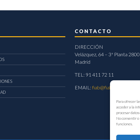
CONTACTO
DIRECCIÓN
Velázquez, 64 – 3ª Planta 2800
OS
Madrid
TEL: 91 411 72 11
CIONES
EMAIL:
fiab@fiab.es
DAD
Para ofrecer la
acceder a la in
procesar datos 
No consentir o 
funciones.