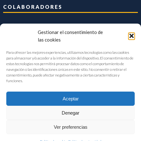
COLABORADORES
Gestionar el consentimiento de
las cookies
Para ofrecer las mejores experiencias, utilizamos tecnologías como las cookies
para almacenar y/o acceder a la información del dispositivo. El consentimiento de
estas tecnologías nos permitirá procesar datos como el comportamiento de
navegación o las identificaciones únicas en este sitio. No consentir o retirar el
consentimiento, puede afectar negativamente a ciertas características y
funciones.
Aceptar
Denegar
FIAB Federación Española de Industrias de la Alimentación y Bebidas
Ver preferencias
©2017 |
Aviso Legal
|
Privacidad
|
Política de cookies