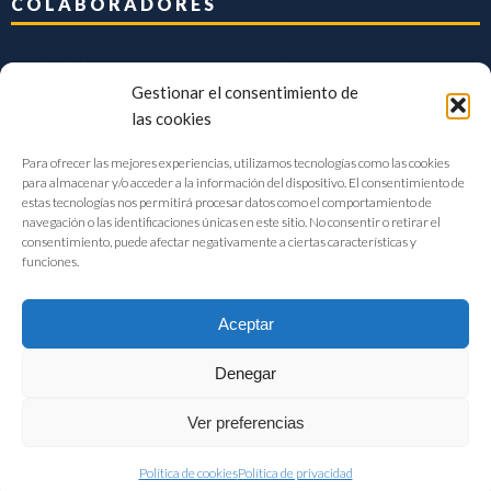
COLABORADORES
Gestionar el consentimiento de
las cookies
Para ofrecer las mejores experiencias, utilizamos tecnologías como las cookies
para almacenar y/o acceder a la información del dispositivo. El consentimiento de
estas tecnologías nos permitirá procesar datos como el comportamiento de
navegación o las identificaciones únicas en este sitio. No consentir o retirar el
consentimiento, puede afectar negativamente a ciertas características y
funciones.
Aceptar
Denegar
FIAB Federación Española de Industrias de la Alimentación y Bebidas
Ver preferencias
©2017 |
Aviso Legal
|
Privacidad
|
Política de cookies
Política de cookies
Política de privacidad