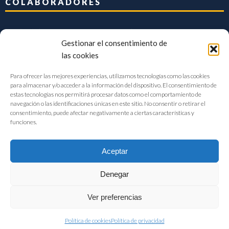
COLABORADORES
Gestionar el consentimiento de
las cookies
Para ofrecer las mejores experiencias, utilizamos tecnologías como las cookies
para almacenar y/o acceder a la información del dispositivo. El consentimiento de
estas tecnologías nos permitirá procesar datos como el comportamiento de
navegación o las identificaciones únicas en este sitio. No consentir o retirar el
consentimiento, puede afectar negativamente a ciertas características y
funciones.
Aceptar
Denegar
FIAB Federación Española de Industrias de la Alimentación y Bebidas
Ver preferencias
©2017 |
Aviso Legal
|
Privacidad
|
Política de cookies
Política de cookies
Política de privacidad