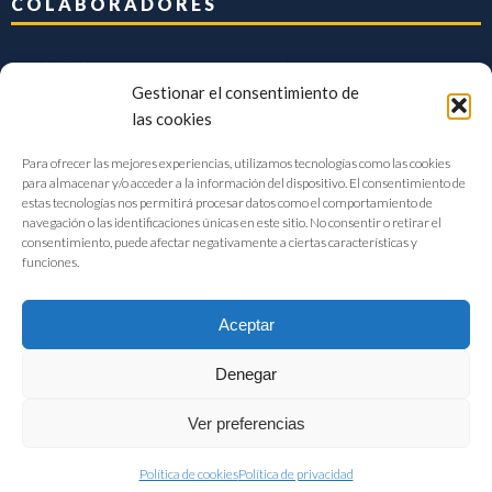
COLABORADORES
Gestionar el consentimiento de
las cookies
Para ofrecer las mejores experiencias, utilizamos tecnologías como las cookies
para almacenar y/o acceder a la información del dispositivo. El consentimiento de
estas tecnologías nos permitirá procesar datos como el comportamiento de
navegación o las identificaciones únicas en este sitio. No consentir o retirar el
consentimiento, puede afectar negativamente a ciertas características y
funciones.
Aceptar
Denegar
FIAB Federación Española de Industrias de la Alimentación y Bebidas
Ver preferencias
©2017 |
Aviso Legal
|
Privacidad
|
Política de cookies
Política de cookies
Política de privacidad