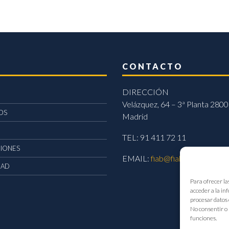
CONTACTO
DIRECCIÓN
Velázquez, 64 – 3ª Planta 2800
OS
Madrid
TEL: 91 411 72 11
CIONES
EMAIL:
fiab@fiab.es
DAD
Para ofrecer la
acceder a la in
procesar datos 
No consentir o 
funciones.