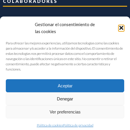
COLABORADORES
Gestionar el consentimiento de
las cookies
Para ofrecer las mejores experiencias, utilizamos tecnologías como las cookies
para almacenar y/o acceder a la información del dispositivo. El consentimiento de
estas tecnologías nos permitirá procesar datos como el comportamiento de
navegación o las identificaciones únicas en este sitio. No consentir o retirar el
consentimiento, puede afectar negativamente a ciertas características y
funciones.
Aceptar
Denegar
FIAB Federación Española de Industrias de la Alimentación y Bebidas
Ver preferencias
©2017 |
Aviso Legal
|
Privacidad
|
Política de cookies
Política de cookies
Política de privacidad