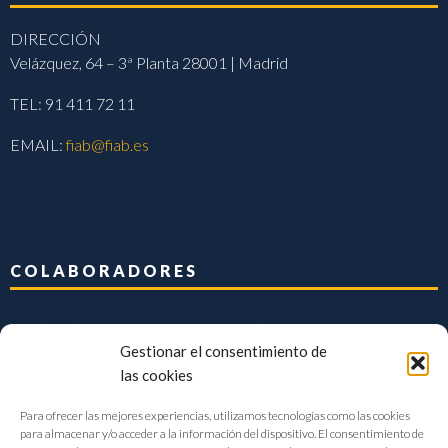
DIRECCIÓN
Velázquez, 64 – 3ª Planta 28001 | Madrid
TEL: 91 411 72 11
EMAIL:
fiab@fiab.es
COLABORADORES
Gestionar el consentimiento de
las cookies
Para ofrecer las mejores experiencias, utilizamos tecnologías como las cookies
para almacenar y/o acceder a la información del dispositivo. El consentimiento de