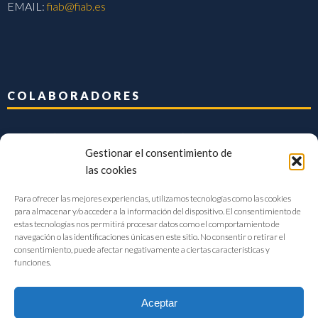
EMAIL:
fiab@fiab.es
COLABORADORES
Gestionar el consentimiento de
las cookies
Para ofrecer las mejores experiencias, utilizamos tecnologías como las cookies
para almacenar y/o acceder a la información del dispositivo. El consentimiento de
estas tecnologías nos permitirá procesar datos como el comportamiento de
navegación o las identificaciones únicas en este sitio. No consentir o retirar el
consentimiento, puede afectar negativamente a ciertas características y
funciones.
Aceptar