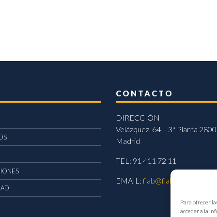
CONTACTO
DIRECCIÓN
Velázquez, 64 – 3ª Planta 2800
OS
Madrid
TEL: 91 411 72 11
CIONES
EMAIL:
fiab@fiab.es
DAD
Para ofrecer la
acceder a la in