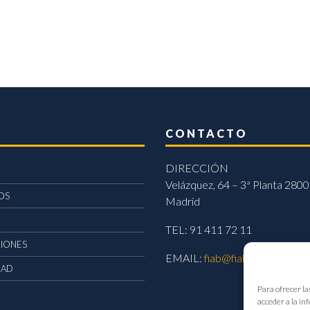
CONTACTO
DIRECCIÓN
Velázquez, 64 – 3ª Planta 2800
OS
Madrid
TEL: 91 411 72 11
CIONES
EMAIL:
fiab@fiab.es
DAD
Para ofrecer la
acceder a la in