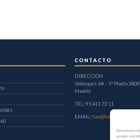
CONTACTO
DIRECCIÓN
Velázquez, 64 – 3ª Planta 2800
OS
Madrid
TEL: 91 411 72 11
CIONES
EMAIL:
fiab@fiab.es
DAD
Para ofrecer la
acceder a la in