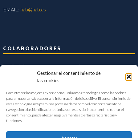
EMAIL:
fiab@fiab.es
COLABORADORES
Gestionar el consentimiento de
las cookies
Para ofrecer las mejores experiencias, utilizamos tecnologías como las cookies
para almacenar y/o acceder a la información del dispositivo. El consentimiento de
estas tecnologías nos permitirá procesar datos como el comportamiento de
navegación o las identificaciones únicas en este sitio. No consentir o retirar el
consentimiento, puede afectar negativamente a ciertas características y
funciones.