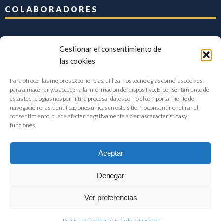
COLABORADORES
Gestionar el consentimiento de
las cookies
Para ofrecer las mejores experiencias, utilizamos tecnologías como las cookies
para almacenar y/o acceder a la información del dispositivo. El consentimiento de
estas tecnologías nos permitirá procesar datos como el comportamiento de
navegación o las identificaciones únicas en este sitio. No consentir o retirar el
consentimiento, puede afectar negativamente a ciertas características y
funciones.
Aceptar
Denegar
FIAB Federación Española de Industrias de la Alimentación y Bebidas
Ver preferencias
©2017 |
Aviso Legal
|
Privacidad
|
Política de cookies
Política de cookies
Política de privacidad