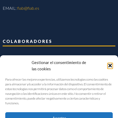
EMAIL:
fiab@fiab.es
COLABORADORES
Gestionar el consentimiento de
las cookies
Para ofrecer las mejores experiencias, utilizamos tecnologías como las cookies
para almacenar y/o acceder a la información del dispositivo. El consentimiento de
estas tecnologías nos permitirá procesar datos como el comportamiento de
navegación o las identificaciones únicas en este sitio. No consentir o retirar el
consentimiento, puede afectar negativamente a ciertas características y
funciones.