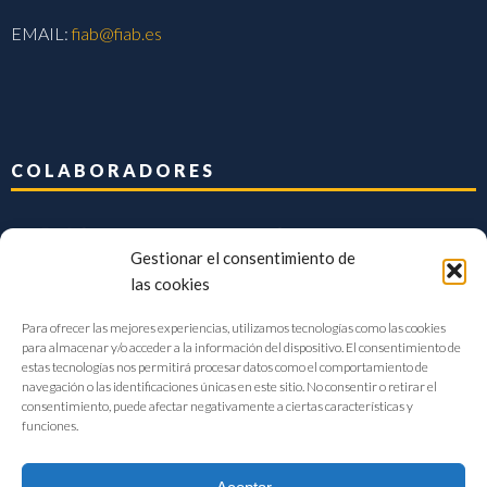
EMAIL:
fiab@fiab.es
COLABORADORES
Gestionar el consentimiento de
las cookies
Para ofrecer las mejores experiencias, utilizamos tecnologías como las cookies
para almacenar y/o acceder a la información del dispositivo. El consentimiento de
estas tecnologías nos permitirá procesar datos como el comportamiento de
navegación o las identificaciones únicas en este sitio. No consentir o retirar el
consentimiento, puede afectar negativamente a ciertas características y
funciones.