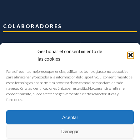
COLABORADORES
Gestionar el consentimiento de
las cookies
Para ofrecer las mejores experiencias, utilizamos tecnologías como las cookies
para almacenar y/o acceder a la información del dispositivo. El consentimiento de
estas tecnologías nos permitirá procesar datos como el comportamiento de
navegación o las identificaciones únicas en este sitio. No consentir o retirar el
consentimiento, puede afectar negativamente a ciertas características y
funciones.
Aceptar
Denegar