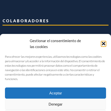
COLABORADORES
Gestionar el consentimiento de
las cookies
Para ofrecer las mejores experiencias, utilizamos tecnologías como las cookies
para almacenar y/o acceder a la información del dispositivo. El consentimiento de
estas tecnologías nos permitirá procesar datos como el comportamiento de
navegación o las identificaciones únicas en este sitio. No consentir o retirar el
consentimiento, puede afectar negativamente a ciertas características y
funciones.
Aceptar
Denegar