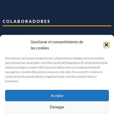
COLABORADORES
Gestionar el consentimiento de
las cookies
Para ofrecer las mejores experiencias, utilizamos tecnologías como las cookies
para almacenar y/o acceder a la información del dispositivo. El consentimiento de
estas tecnologías nos permitirá procesar datos como el comportamiento de
navegación o las identificaciones únicas en este sitio. No consentir o retirar el
consentimiento, puede afectar negativamente a ciertas características y
funciones.
Aceptar
Denegar