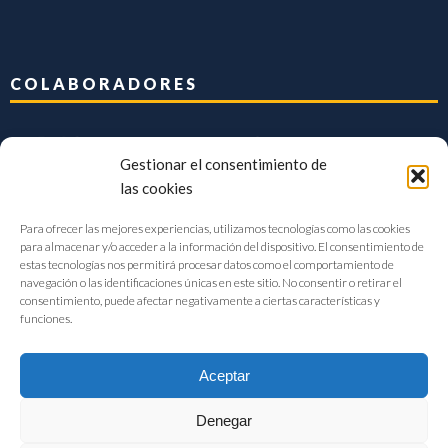
COLABORADORES
Gestionar el consentimiento de
las cookies
Para ofrecer las mejores experiencias, utilizamos tecnologías como las cookies
para almacenar y/o acceder a la información del dispositivo. El consentimiento de
estas tecnologías nos permitirá procesar datos como el comportamiento de
navegación o las identificaciones únicas en este sitio. No consentir o retirar el
consentimiento, puede afectar negativamente a ciertas características y
funciones.
Aceptar
Denegar