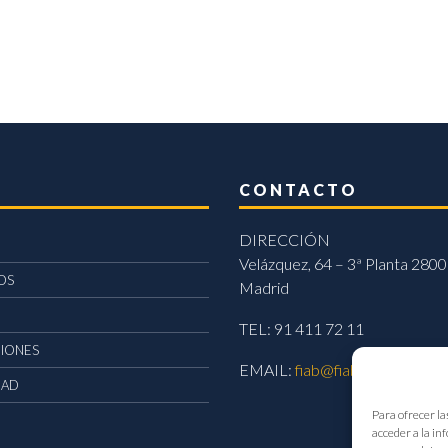
CONTACTO
DIRECCIÓN
Velázquez, 64 – 3ª Planta 2800
OS
Madrid
TEL: 91 411 72 11
CIONES
EMAIL:
fiab@fiab.es
DAD
Para ofrecer la
acceder a la in