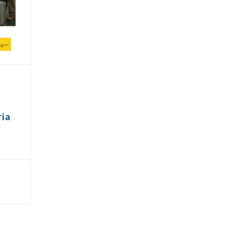
s
ria