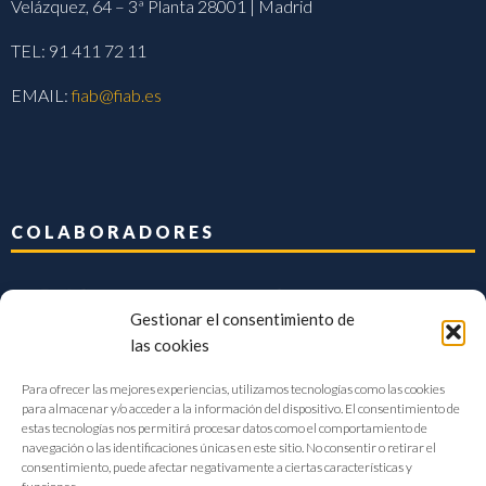
Velázquez, 64 – 3ª Planta 28001 | Madrid
TEL: 91 411 72 11
EMAIL:
fiab@fiab.es
COLABORADORES
Gestionar el consentimiento de
las cookies
Para ofrecer las mejores experiencias, utilizamos tecnologías como las cookies
para almacenar y/o acceder a la información del dispositivo. El consentimiento de
estas tecnologías nos permitirá procesar datos como el comportamiento de
navegación o las identificaciones únicas en este sitio. No consentir o retirar el
consentimiento, puede afectar negativamente a ciertas características y