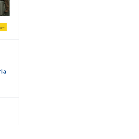
s
ria