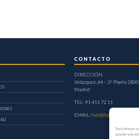
CONTACTO
DIRECCIÓN
Velázquez, 64 – 3ª Planta 2800
OS
Madrid
TEL: 91 411 72 11
CIONES
EMAIL:
fiab@fiab.es
DAD
Para ofrecer la
acceder a la in