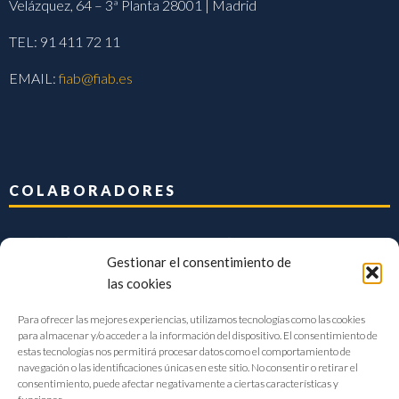
Velázquez, 64 – 3ª Planta 28001 | Madrid
TEL: 91 411 72 11
EMAIL:
fiab@fiab.es
COLABORADORES
Gestionar el consentimiento de
las cookies
Para ofrecer las mejores experiencias, utilizamos tecnologías como las cookies
para almacenar y/o acceder a la información del dispositivo. El consentimiento de
estas tecnologías nos permitirá procesar datos como el comportamiento de
navegación o las identificaciones únicas en este sitio. No consentir o retirar el
consentimiento, puede afectar negativamente a ciertas características y