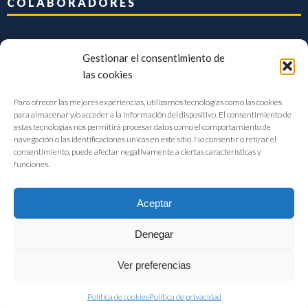
COLABORADORES
Gestionar el consentimiento de
las cookies
Para ofrecer las mejores experiencias, utilizamos tecnologías como las cookies
para almacenar y/o acceder a la información del dispositivo. El consentimiento de
estas tecnologías nos permitirá procesar datos como el comportamiento de
navegación o las identificaciones únicas en este sitio. No consentir o retirar el
consentimiento, puede afectar negativamente a ciertas características y
funciones.
Aceptar
Denegar
FIAB Federación Española de Industrias de la Alimentación y Bebidas
Ver preferencias
©2017 |
Aviso Legal
|
Privacidad
|
Política de cookies
Política de cookies
Política de privacidad