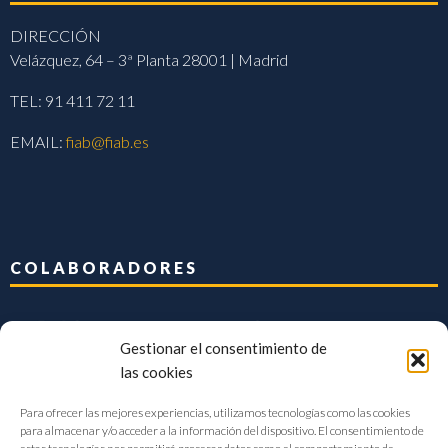
DIRECCIÓN
Velázquez, 64 – 3ª Planta 28001 | Madrid
TEL: 91 411 72 11
EMAIL:
fiab@fiab.es
COLABORADORES
Gestionar el consentimiento de
las cookies
Para ofrecer las mejores experiencias, utilizamos tecnologías como las cookies
para almacenar y/o acceder a la información del dispositivo. El consentimiento de