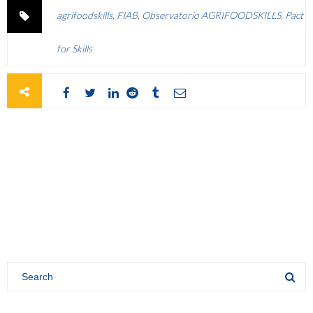
agrifoodskills
,
FIAB
,
Observatorio AGRIFOODSKILLS
,
Pact
for Skills