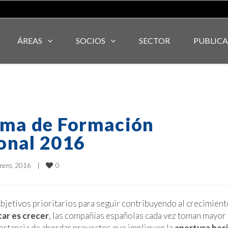
ÁREAS
SOCIOS
SECTOR
PUBLIC
ama de Formación
onal 2016
0
nero, 2016    
|
objetivos prioritarios para seguir contribuyendo al crecimient
ar es crecer
, las compañías españolas cada vez toman mayor
mportancia de abordar proyectos que impliquen la
apertura hac