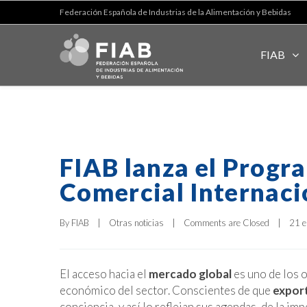
Federación Española de Industrias de la Alimentación y Bebidas
FIAB
FIAB lanza el Progr
Comercial Internaci
By 
FIAB
|
Otras noticias
|
Comments are Closed
|
21 e
El acceso hacia el
mercado global
es uno de los 
económico del sector. Conscientes de que
export
conciencia, y así lo reflejan sus agendas, de la i