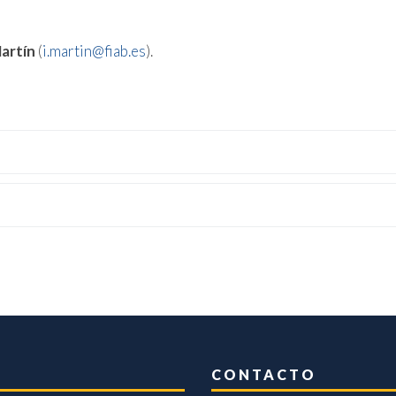
artín
(
i.martin@fiab.es
).
CONTACTO