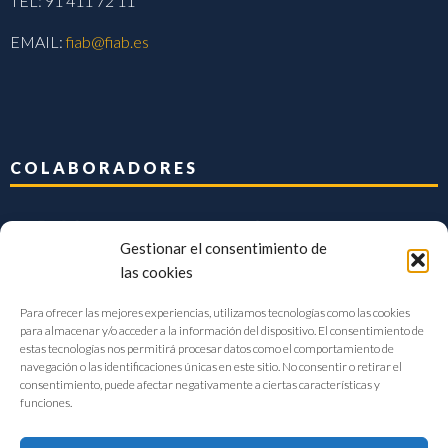
TEL: 91 411 72 11
EMAIL:
fiab@fiab.es
COLABORADORES
Gestionar el consentimiento de
las cookies
Para ofrecer las mejores experiencias, utilizamos tecnologías como las cookies
para almacenar y/o acceder a la información del dispositivo. El consentimiento de
estas tecnologías nos permitirá procesar datos como el comportamiento de
navegación o las identificaciones únicas en este sitio. No consentir o retirar el
consentimiento, puede afectar negativamente a ciertas características y
funciones.